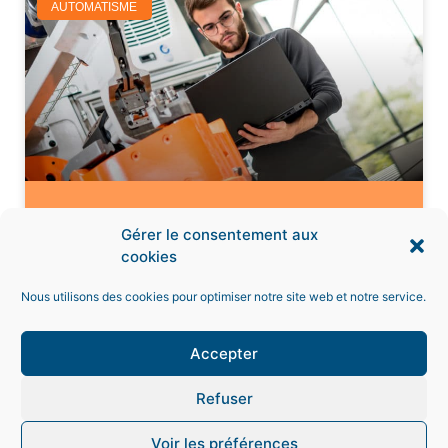
AUTOMATISME
Automaticien (H/F)
Gérer le consentement aux
cookies
Nous utilisons des cookies pour optimiser notre site web et notre service.
Accepter
Mentions légales
Refuser
© Tous droits réservés Numalliance 2019
Suivez-nous sur les réseaux sociaux
Voir les préférences