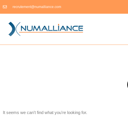
Aller
recrutement@numalliance.com
au
contenu
It seems we can't find what you're looking for.